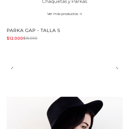
Chaquetas y Parkas
Ver más productos
PARKA GAP - TALLA S
-20% OFF
$12.000
$15.000