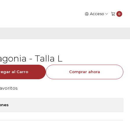
Acceso
0
gonia - Talla L
egar al Carro
Comprar ahora
favoritos
iones