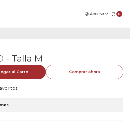
Acceso
0
- Talla M
egar al Carro
Comprar ahora
favoritos
iones