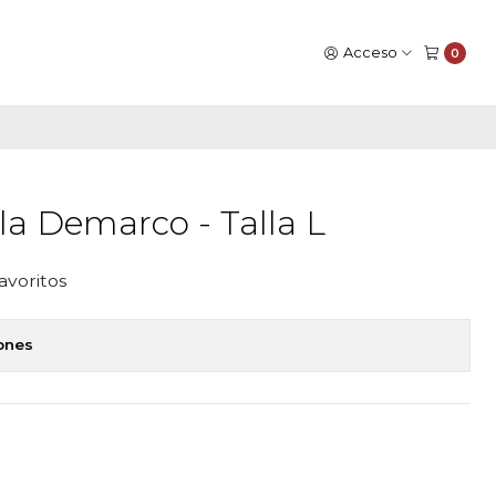
Acceso
0
la Demarco - Talla L
favoritos
iones