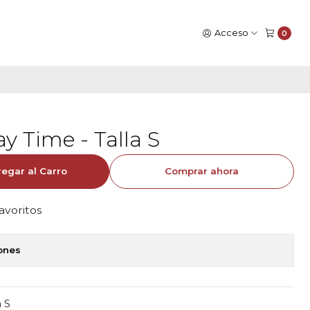
Acceso
0
y Time - Talla S
egar al Carro
Comprar ahora
favoritos
iones
a S