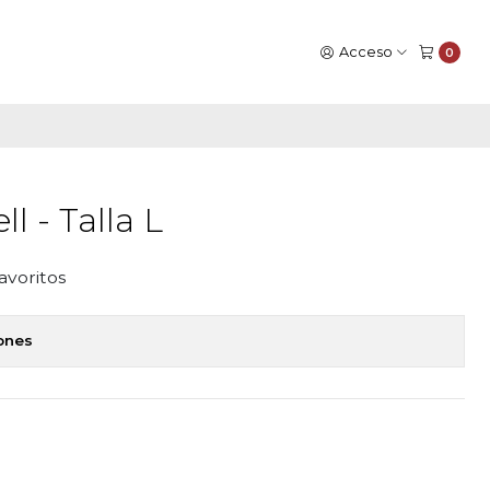
Acceso
0
ll - Talla L
favoritos
iones