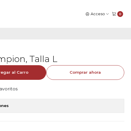
Acceso
0
pion, Talla L
egar al Carro
Comprar ahora
favoritos
iones