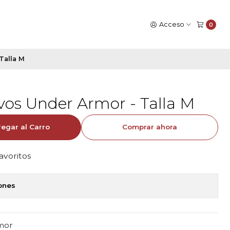
Acceso
0
Talla M
vos Under Armor - Talla M
egar al Carro
Comprar ahora
favoritos
iones
mor