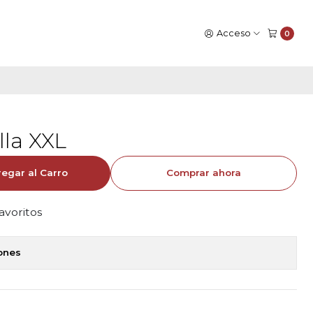
Acceso
0
lla XXL
egar al Carro
Comprar ahora
favoritos
iones