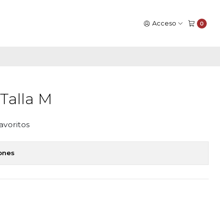
Acceso
0
 Talla M
favoritos
iones