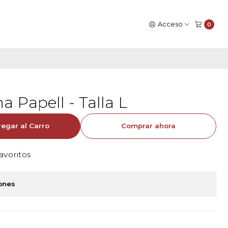
Acceso
0
a Papell - Talla L
egar al Carro
Comprar ahora
favoritos
iones