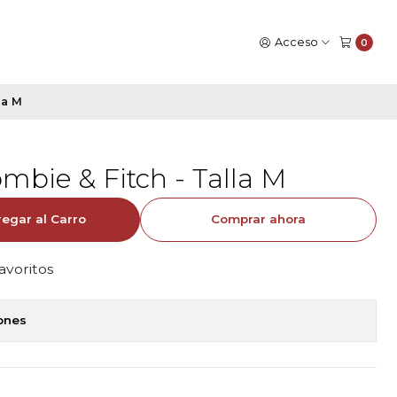
Acceso
0
la M
mbie & Fitch - Talla M
egar al Carro
Comprar ahora
favoritos
iones