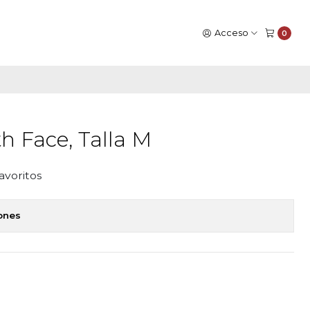
Acceso
0
h Face, Talla M
favoritos
iones