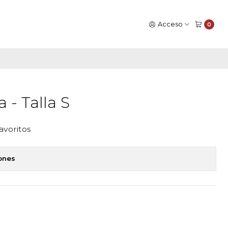
Acceso
0
 - Talla S
favoritos
iones