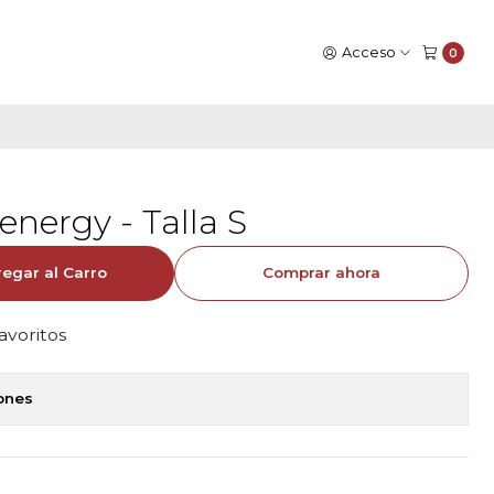
Acceso
0
energy - Talla S
egar al Carro
Comprar ahora
favoritos
iones