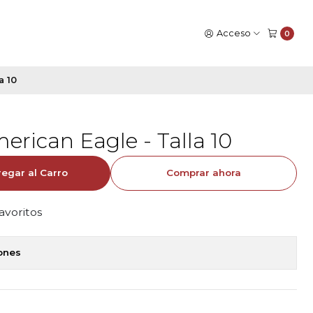
Acceso
0
a 10
erican Eagle - Talla 10
egar al Carro
Comprar ahora
favoritos
iones