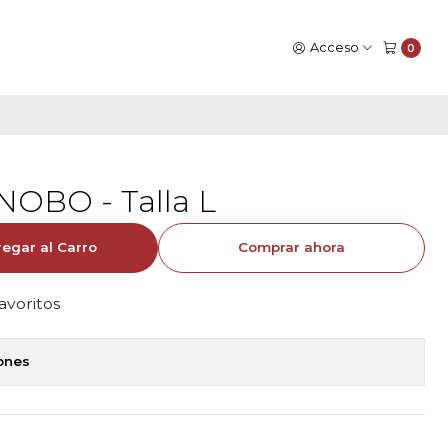
Acceso
0
 NOBO - Talla L
egar al Carro
Comprar ahora
favoritos
iones