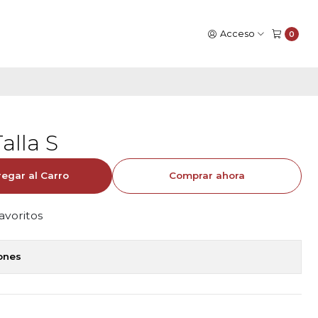
Acceso
0
alla S
egar al Carro
Comprar ahora
favoritos
iones