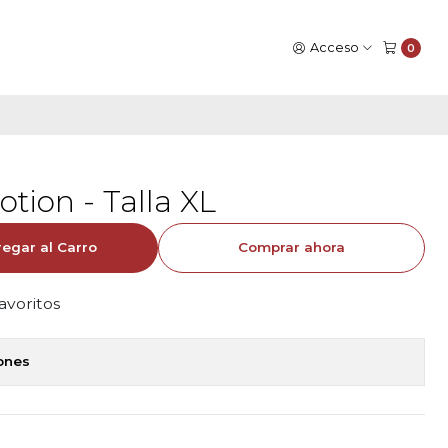
Acceso
0
otion - Talla XL
egar al Carro
Comprar ahora
favoritos
iones