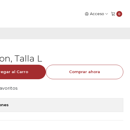
Acceso
0
on, Talla L
egar al Carro
Comprar ahora
favoritos
iones