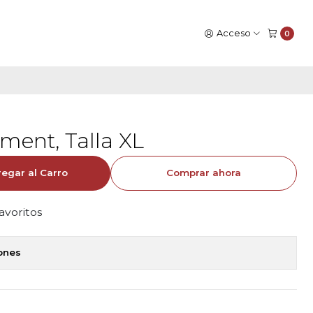
Acceso
0
ent, Talla XL
egar al Carro
Comprar ahora
favoritos
iones