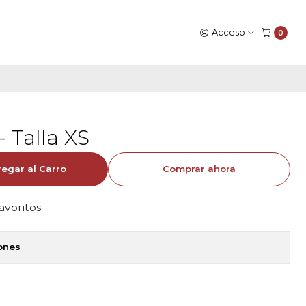
Acceso
0
- Talla XS
egar al Carro
Comprar ahora
favoritos
iones