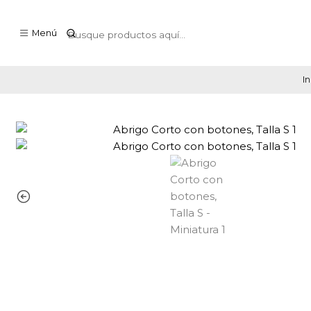
Menú
In