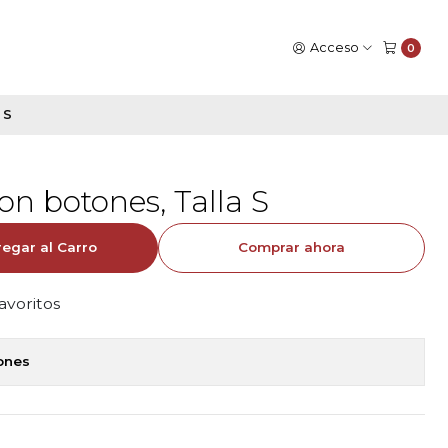
Acceso
0
 S
on botones, Talla S
egar al Carro
Comprar ahora
favoritos
iones