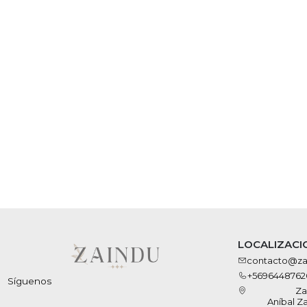
LOCALIZACI
contacto@zai
+5696448762
Síguenos
Za
Aníbal Z