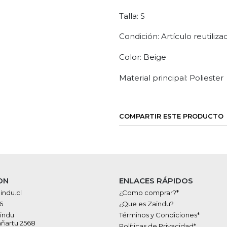
Talla: S
Condición: Artículo reutiliza
Color: Beige
Material principal: Poliester
COMPARTIR ESTE PRODUCTO
ON
ENLACES RÁPIDOS
ndu.cl
¿Como comprar?*
6
¿Que es Zaindu?
indu
Términos y Condiciones*
añartu 2568
Políticas de Privacidad*